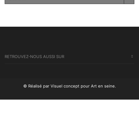
SEA
RETROUVEZ-NOUS AUSSI SUR
© Réalisé par Visuel concept
pour Art en seine.