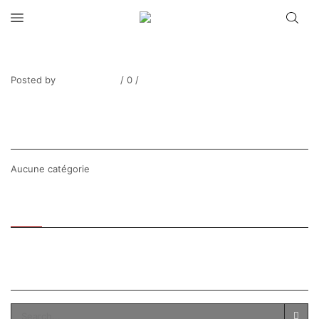
LEBLOAS_Vtt 1608-2
Posted by
Thierry Tufiier
/
0
/
0
Share Post
CATEGORIES
Aucune catégorie
Recent
Popular
SEARCH