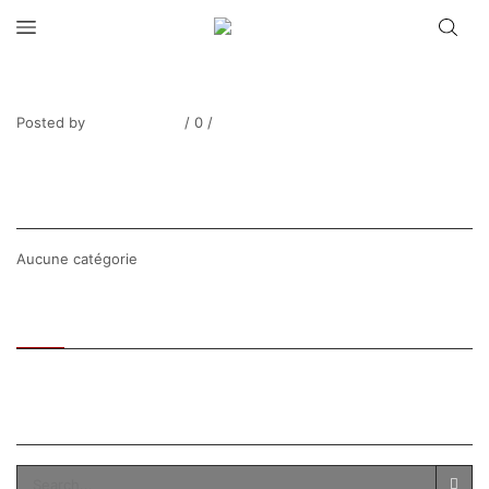
LEBLOAS_Sumo orange2
Posted by
Thierry Tufiier
/
0
/
0
Share Post
CATEGORIES
Aucune catégorie
Recent
Popular
SEARCH