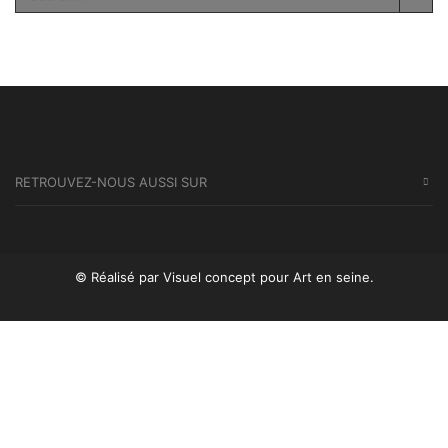
SEA
RETROUVEZ-NOUS AUSSI SUR
© Réalisé par Visuel concept
pour Art en seine.