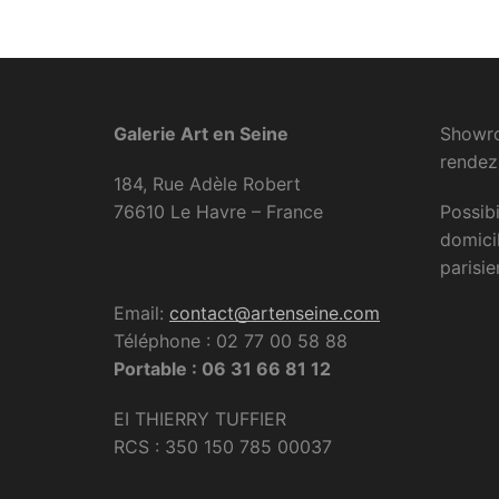
Galerie Art en Seine
Showro
rendez
184, Rue Adèle Robert
76610 Le Havre – France
Possibi
domici
parisie
Email:
contact@artenseine.com
Téléphone : 02 77 00 58 88
Portable : 06 31 66 81 12
EI THIERRY TUFFIER
RCS : 350 150 785 00037