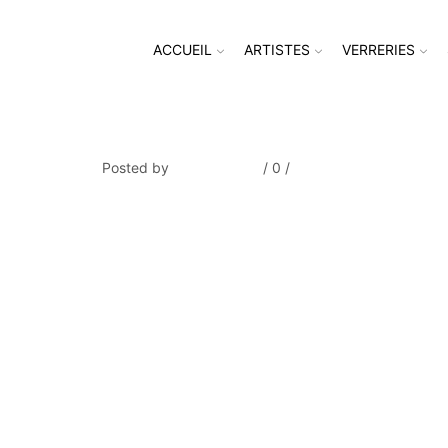
ACCUEIL
ARTISTES
VERRERIES
LEBLOAS_Petite plage 1611-2
Posted by
Thierry Tufiier
/
0
/
0
Share Post