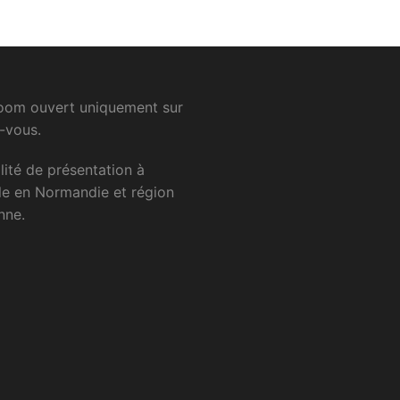
om ouvert uniquement sur
-vous.
lité
de
présentation
à
le
en
Normandie
et
région
nne.