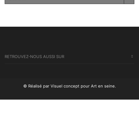
SEA
RETROUVEZ-NOUS AUSSI SUR
© Réalisé par Visuel concept
pour Art en seine.