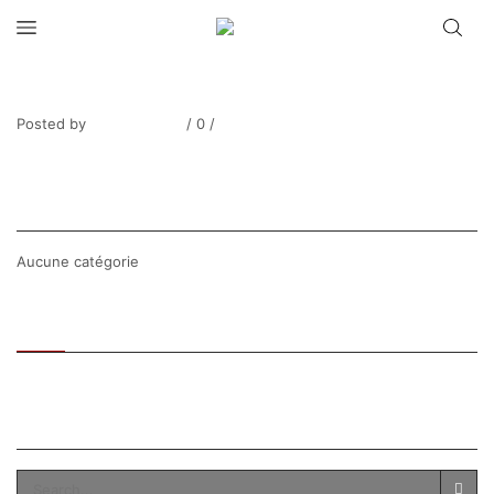
LEBLOAS_Kokeshi1
Posted by
Thierry Tufiier
/
0
/
0
Share Post
CATEGORIES
Aucune catégorie
Recent
Popular
SEARCH