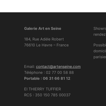
Galerie Art en Seine
Showro
rendez
184, Rue Adèle Robert
76610 Le Havre – France
Possibi
domici
parisie
Email:
contact@artenseine.com
Téléphone : 02 77 00 58 88
Portable : 06 31 66 81 12
EI THIERRY TUFFIER
RCS : 350 150 785 00037