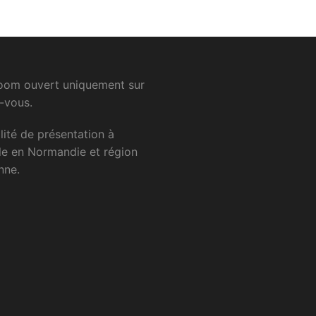
om ouvert uniquement sur
-vous.
lité
de
présentation
à
le
en
Normandie
et
région
nne.