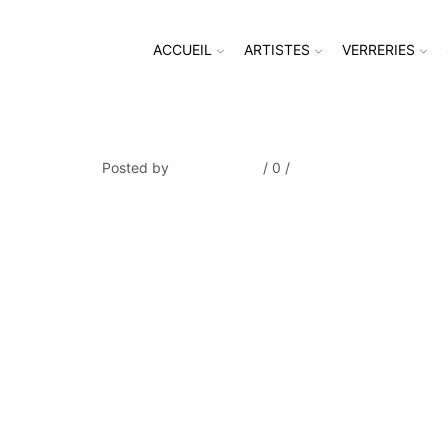
ACCUEIL
ARTISTES
VERRERIES
JONGKIND_Canal_Back
Posted by
Thierry Tufiier
/
0
/
0
Share Post