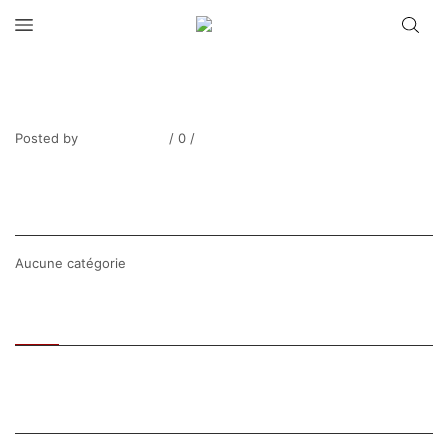
PINCHON_Personnage en bord de
Seine-7
Posted by
Thierry Tufiier
/
0
/
0
Share Post
CATEGORIES
Aucune catégorie
Recent
Popular
SEARCH