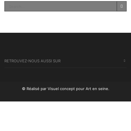
SEA
RETROUVEZ-NOUS AUSSI SUR
© Réalisé par Visuel concept
pour Art en seine.