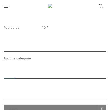
PINCHON_Bord de Seine automnal
Posted by
Thierry Tufiier
/
0
/
0
Share Post
CATEGORIES
Aucune catégorie
Recent
Popular
SEARCH