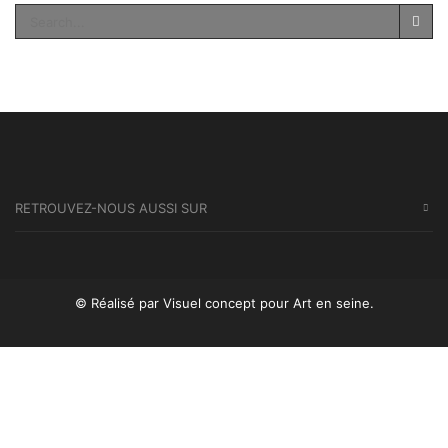
SEA
RETROUVEZ-NOUS AUSSI SUR
© Réalisé par Visuel concept
pour Art en seine.