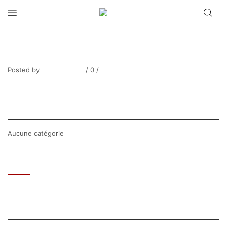
SAUTIN_Le train de péniches aux
Andelys-5
Posted by
Thierry Tufiier
/
0
/
0
Share Post
CATEGORIES
Aucune catégorie
Recent
Popular
SEARCH