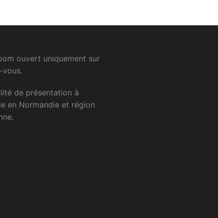
om ouvert uniquement sur
-vous.
lité
de
présentation
à
le
en
Normandie
et
région
nne.