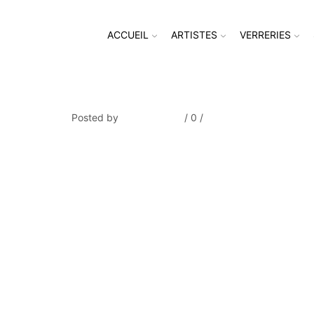
ACCUEIL
ARTISTES
VERRERIES
SAUTIN_Le Château Gaillard 
Posted by
Thierry Tufiier
/
0
/
0
Share Post