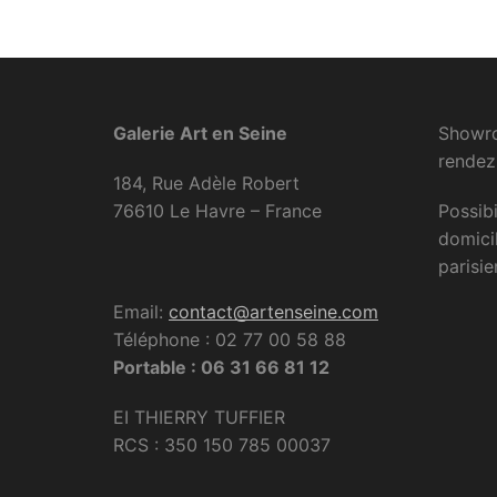
Galerie Art en Seine
Showro
rendez
184, Rue Adèle Robert
76610 Le Havre – France
Possibi
domici
parisie
Email:
contact@artenseine.com
Téléphone : 02 77 00 58 88
Portable : 06 31 66 81 12
EI THIERRY TUFFIER
RCS : 350 150 785 00037