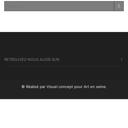
SEA
RETROUVEZ-NOUS AUSSI SUR
© Réalisé par Visuel concept
pour Art en seine.