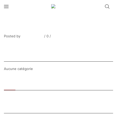
THIBESART_Villefranche sur Mer_2264-
2
Posted by
Thierry Tufiier
/
0
/
0
Share Post
CATEGORIES
Aucune catégorie
Recent
Popular
SEARCH