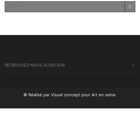
SEA
RETROUVEZ-NOUS AUSSI SUR
© Réalisé par Visuel concept
pour Art en seine.