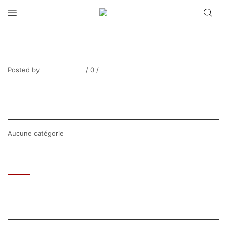
THIBESART_Scène de moisson, le
déjeuner-11
Posted by
Thierry Tufiier
/
0
/
0
Share Post
CATEGORIES
Aucune catégorie
Recent
Popular
SEARCH