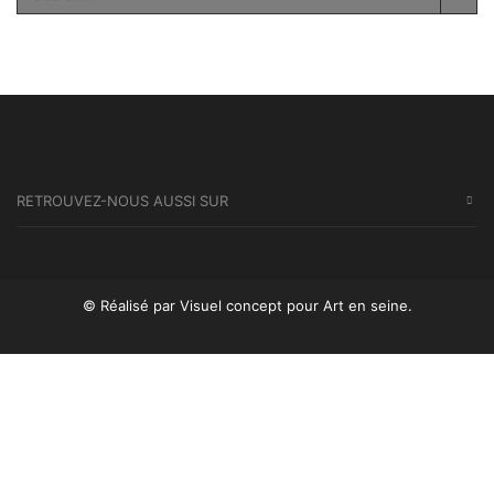
SEA
RETROUVEZ-NOUS AUSSI SUR
© Réalisé par Visuel concept
pour Art en seine.