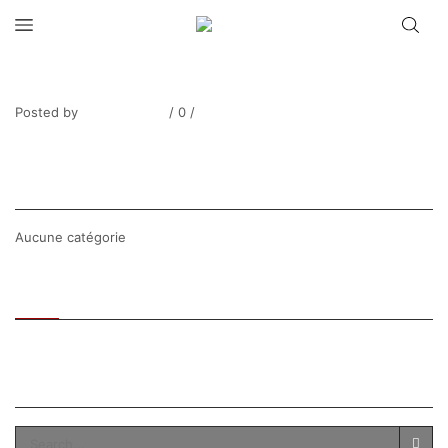
THIBESART_Poirier en fleurs_2265-4
Posted by
Thierry Tufiier
/
0
/
0
Share Post
CATEGORIES
Aucune catégorie
Recent
Popular
SEARCH