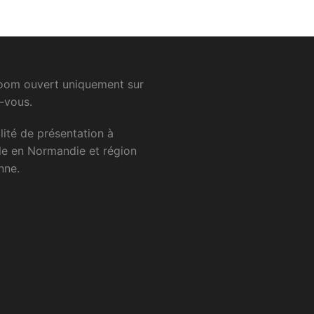
om ouvert uniquement sur
-vous.
lité
de
présentation
à
le
en
Normandie
et
région
nne.