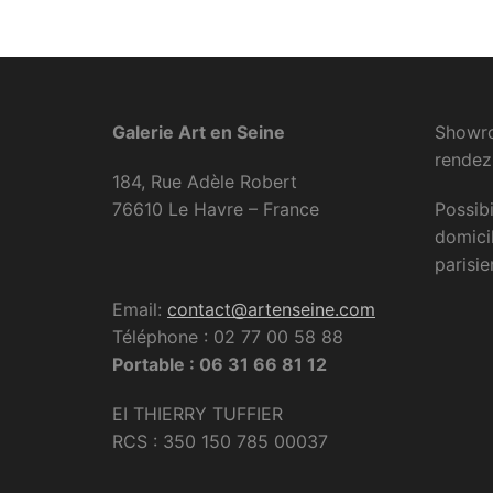
Galerie Art en Seine
Showro
rendez
184, Rue Adèle Robert
76610 Le Havre – France
Possibi
domici
parisie
Email:
contact@artenseine.com
Téléphone : 02 77 00 58 88
Portable : 06 31 66 81 12
EI THIERRY TUFFIER
RCS : 350 150 785 00037