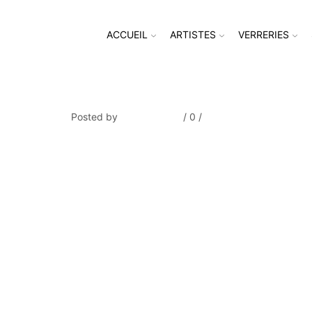
ACCUEIL
ARTISTES
VERRERIES
THIBESART_Provence810-4
Posted by
Thierry Tufiier
/
0
/
0
Share Post