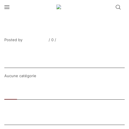
THIBESART_Arbre en bord de
Seine813-1
Posted by
Thierry Tufiier
/
0
/
0
Share Post
CATEGORIES
Aucune catégorie
Recent
Popular
SEARCH