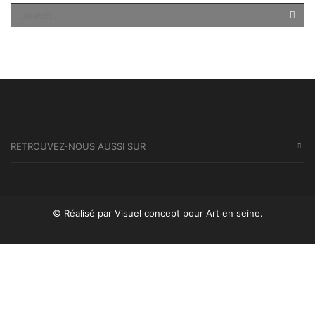
SEA
RETROUVEZ-NOUS AUSSI SUR
© Réalisé par Visuel concept
pour Art en seine.