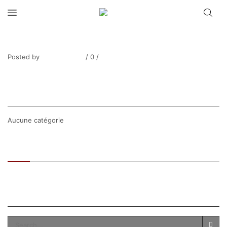
DUMONT_Le pont de Pierre à Vernon-6
Posted by
Thierry Tufiier
/
0
/
0
Share Post
CATEGORIES
Aucune catégorie
Recent
Popular
SEARCH