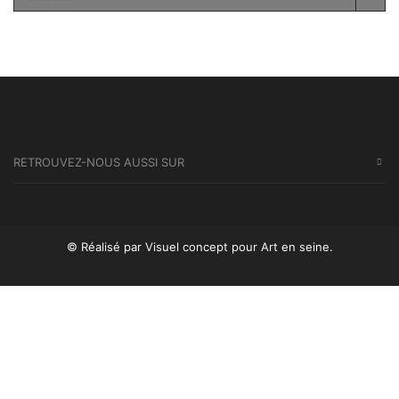
SEA
RETROUVEZ-NOUS AUSSI SUR
© Réalisé par Visuel concept
pour Art en seine.