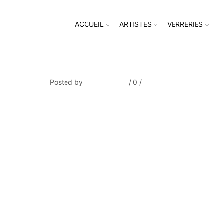
ACCUEIL
ARTISTES
VERRERIES
COLIN_Grav20
Posted by
Thierry Tufiier
/
0
/
0
Share Post