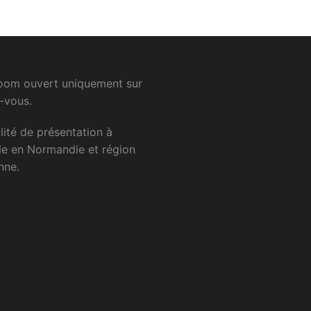
om ouvert uniquement sur
-vous.
lité
de
présentation
à
le
en
Normandie
et
région
nne.