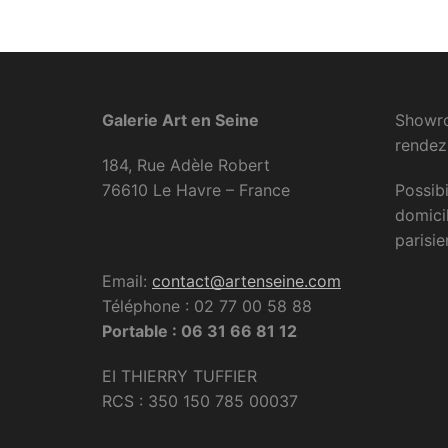
Galerie Art en Seine
Showro
rendez
184, Rue Adèle Robert
76610 Le Havre – France
Possibi
domici
parisie
Email:
contact@artenseine.com
Téléphone : 02 77 00 58 88
Portable : 06 31 66 81 12
EI THIERRY TUFFIER
RCS : 350 150 785 00037