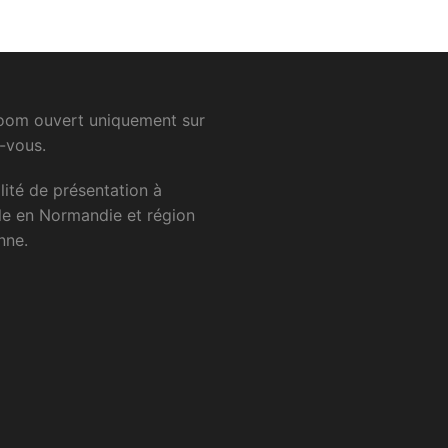
om ouvert uniquement sur
-vous.
lité
de
présentation
à
le
en
Normandie
et
région
nne.