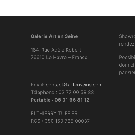
Galerie Art en Seine
Showro
rendez
184, Rue Adèle Robert
76610 Le Havre – France
Possibi
domici
parisie
Email:
contact@artenseine.com
Téléphone : 02 77 00 58 88
Portable : 06 31 66 81 12
EI THIERRY TUFFIER
RCS : 350 150 785 00037