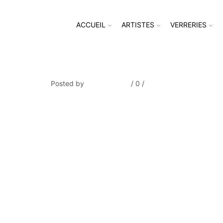
ACCUEIL
ARTISTES
VERRERIES
Atelier 2
Posted by
Thierry Tufiier
/
0
/
0
Share Post