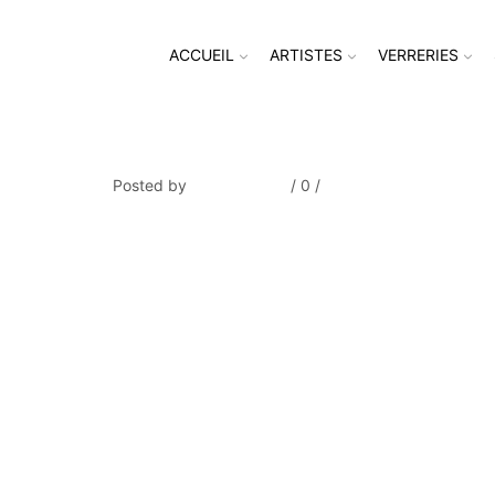
ACCUEIL
ARTISTES
VERRERIES
GUILBERT_Prairie-2
Posted by
Thierry Tufiier
/
0
/
0
Share Post