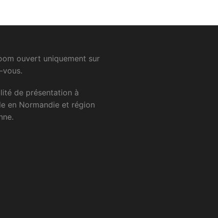
om ouvert uniquement sur
-vous.
lité
de
présentation
à
le
en
Normandie
et
région
nne.