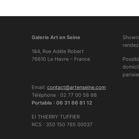
Galerie Art en Seine
Showro
rendez
184, Rue Adèle Robert
76610 Le Havre – France
Possibi
domici
parisie
Email:
contact@artenseine.com
Téléphone : 02 77 00 58 88
Portable : 06 31 66 81 12
EI THIERRY TUFFIER
RCS : 350 150 785 00037