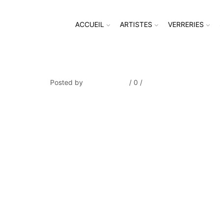
ACCUEIL
ARTISTES
VERRERIES
GUILBERT_Péniches à l’arret, L
Posted by
Thierry Tufiier
/
0
/
0
Share Post