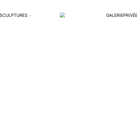
SCULPTURES
GALERIEPRIVÉ
’ile Lacroix, Rouen-11