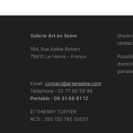
Galerie Art en Seine
Showro
rendez
184, Rue Adèle Robert
76610 Le Havre – France
Possibi
domici
parisie
Email:
contact@artenseine.com
Téléphone : 02 77 00 58 88
Portable : 06 31 66 81 12
EI THIERRY TUFFIER
RCS : 350 150 785 00037