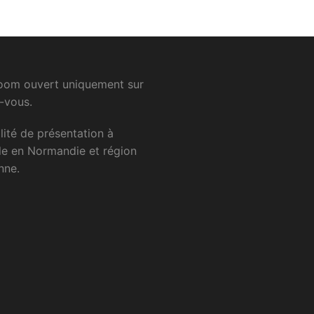
om ouvert uniquement sur
-vous.
lité
de
présentation
à
le
en
Normandie
et
région
nne.