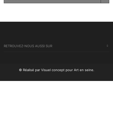
SEA
RETROUVEZ-NOUS AUSSI SUR
© Réalisé par Visuel concept
pour Art en seine.