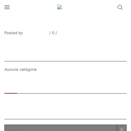
SURVAGE_La rue du village_2764-9
Posted by
Thierry Tufiier
/
0
/
0
Share Post
CATEGORIES
Aucune catégorie
Recent
Popular
SEARCH