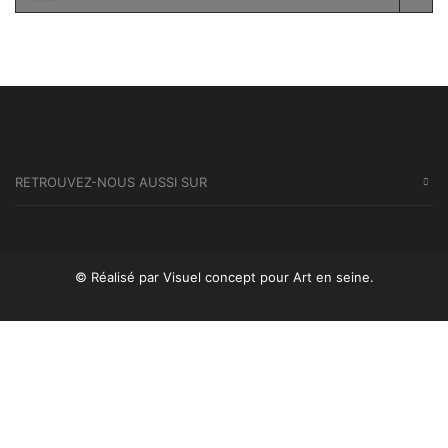
SEA
RETROUVEZ-NOUS AUSSI SUR
© Réalisé par Visuel concept
pour Art en seine.