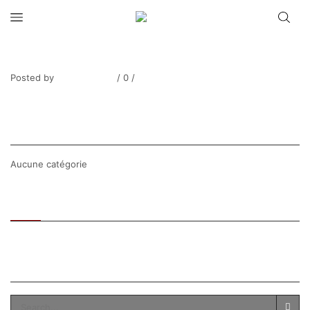
HARING_Sans titre
Posted by
Thierry Tufiier
/
0
/
0
Share Post
CATEGORIES
Aucune catégorie
Recent
Popular
SEARCH