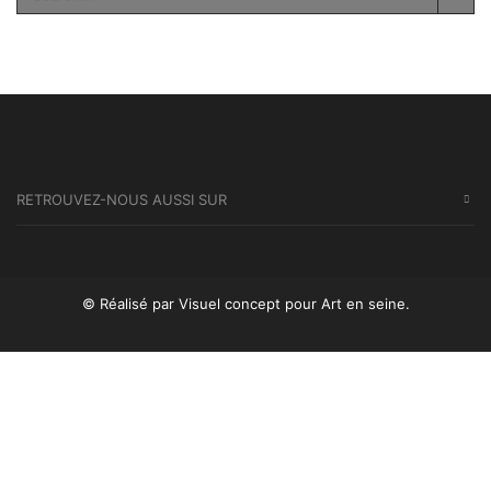
SEA
RETROUVEZ-NOUS AUSSI SUR
© Réalisé par Visuel concept
pour Art en seine.