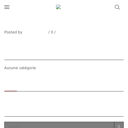
LUCE_Lavandières
Posted by
Thierry Tufiier
/
0
/
0
Share Post
CATEGORIES
Aucune catégorie
Recent
Popular
SEARCH