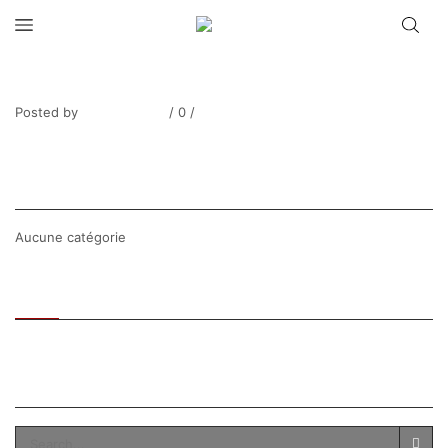
SEYBEL_ Honfleur La voile rouge
Posted by
Thierry Tufiier
/
0
/
0
Share Post
CATEGORIES
Aucune catégorie
Recent
Popular
SEARCH