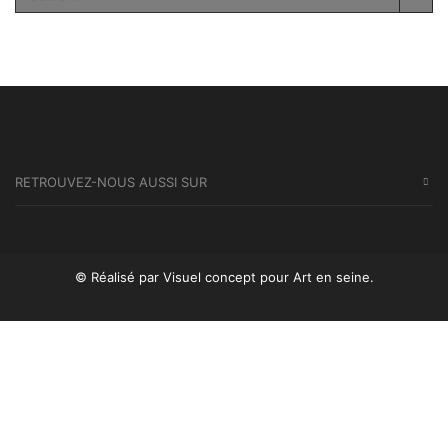
SEA
RETROUVEZ-NOUS AUSSI SUR
© Réalisé par Visuel concept
pour Art en seine.