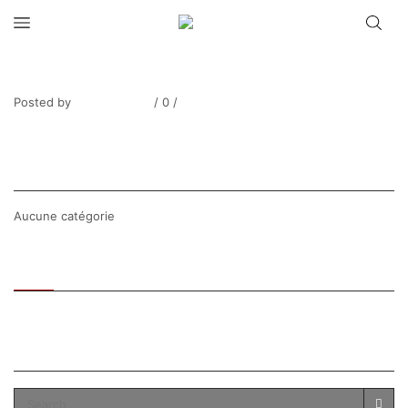
FERON Evian
Posted by
Thierry Tufiier
/
0
/
0
Share Post
CATEGORIES
Aucune catégorie
Recent
Popular
SEARCH