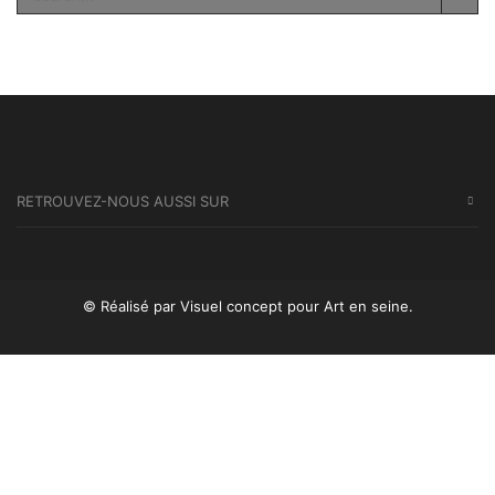
SEA
RETROUVEZ-NOUS AUSSI SUR
© Réalisé par Visuel concept
pour Art en seine.