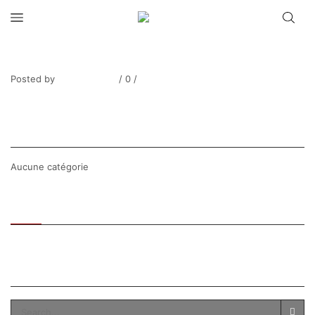
ZINGG_Paysage de neige
Posted by
Thierry Tufiier
/
0
/
0
Share Post
CATEGORIES
Aucune catégorie
Recent
Popular
SEARCH