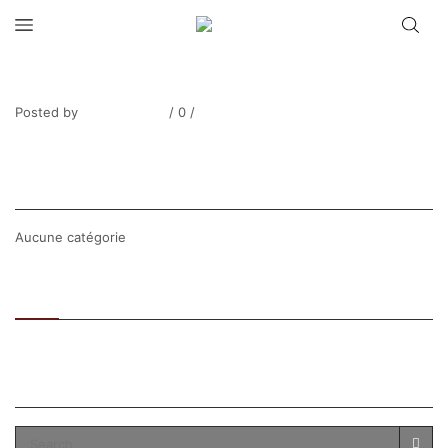
MATEUS_Meduse fond orange 1625-3
Posted by
Thierry Tufiier
/
0
/
0
Share Post
CATEGORIES
Aucune catégorie
Recent
Popular
SEARCH