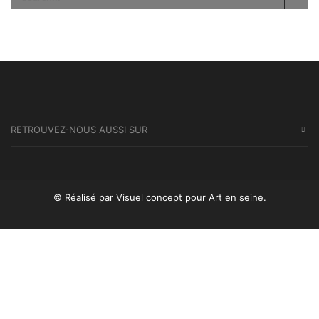
SEA
RETROUVEZ-NOUS AUSSI SUR
© Réalisé par Visuel concept
pour Art en seine.