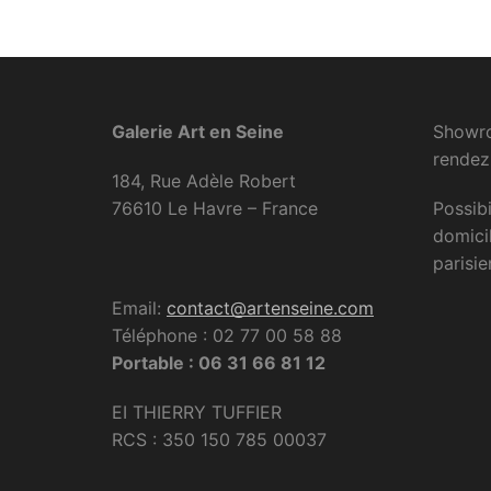
Galerie Art en Seine
Showro
rendez
184, Rue Adèle Robert
76610 Le Havre – France
Possibi
domici
parisie
Email:
contact@artenseine.com
Téléphone : 02 77 00 58 88
Portable : 06 31 66 81 12
EI THIERRY TUFFIER
RCS : 350 150 785 00037