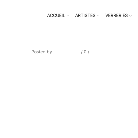
ACCUEIL
ARTISTES
VERRERIES
MATEUS_Meduse bleue_1083
Posted by
Thierry Tufiier
/
0
/
0
Share Post