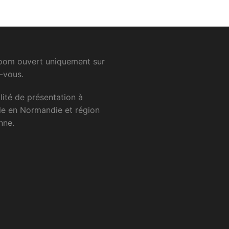
om ouvert uniquement sur
-vous.
lité
de
présentation
à
le
en
Normandie
et
région
nne.