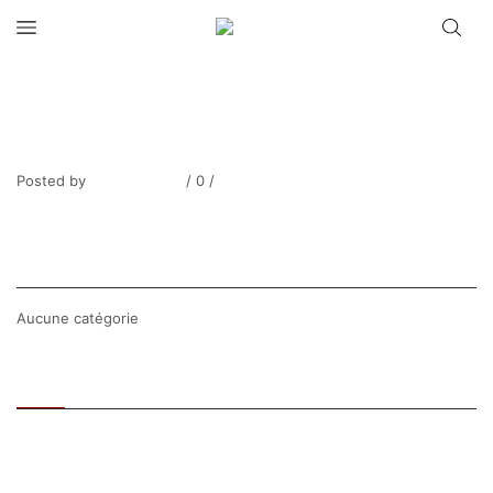
CONTREMOULIN_Enrochement à
Trégastel (Aquarelle 11 x 26 cm sur
papier LANA 640g grain fin, 24-8-2018)
Posted by
Thierry Tufiier
/
0
/
0
Share Post
CATEGORIES
Aucune catégorie
Recent
Popular
SEARCH