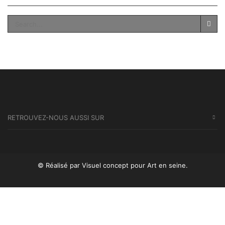
SEA
RETROUVEZ-NOUS AUSSI SUR
© Réalisé par Visuel concept
pour Art en seine.