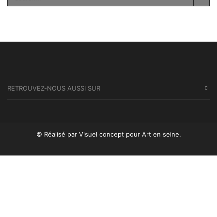
SEA
RETROUVEZ-NOUS AUSSI SUR
© Réalisé par Visuel concept
pour Art en seine.