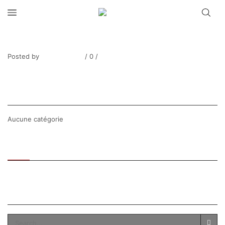
NEILLOT_Anémones
Posted by
Thierry Tufiier
/
0
/
0
Share Post
CATEGORIES
Aucune catégorie
Recent
Popular
SEARCH