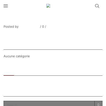
NEILLOT_Anémones-2
Posted by
Thierry Tufiier
/
0
/
0
Share Post
CATEGORIES
Aucune catégorie
Recent
Popular
SEARCH