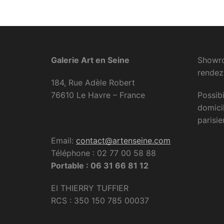
Galerie Art en Seine
Showro
rendez
184, Rue Adèle Robert
76610 Le Havre – France
Possibi
domici
parisie
Email:
contact@artenseine.com
Téléphone : 02 77 00 58 88
Portable : 06 31 66 81 12
EI THIERRY TUFFIER
RCS : 350 150 785 00037