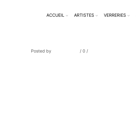
ACCUEIL
ARTISTES
VERRERIES
NEILLOT detail2
Posted by
Thierry Tufiier
/
0
/
0
Share Post