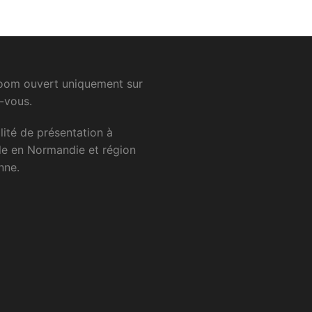
om ouvert uniquement sur
-vous.
lité
de
présentation
à
le
en
Normandie
et
région
nne.