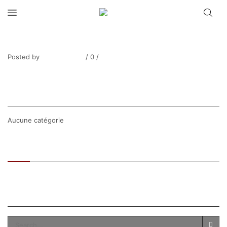
MONTEZIN_Scène de fenaison_-2
Posted by
Thierry Tufiier
/
0
/
0
Share Post
CATEGORIES
Aucune catégorie
Recent
Popular
SEARCH