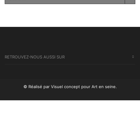
SEA
RETROUVEZ-NOUS AUSSI SUR
© Réalisé par Visuel concept
pour Art en seine.