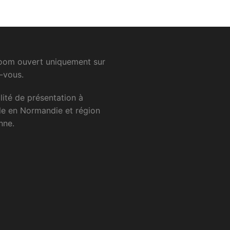
om ouvert uniquement sur
-vous.
lité
de
présentation
à
le
en
Normandie
et
région
nne.