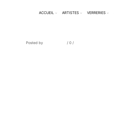
ACCUEIL
ARTISTES
VERRERIES
Jean DUFY_Bateaux au port-7
Posted by
Thierry Tufiier
/
0
/
0
Share Post