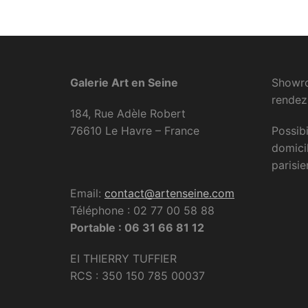
Galerie Art en Seine
Showro
rendez
184, Rue Adèle Robert
76610 Le Havre – France
Possibi
domici
parisie
Email:
contact@artenseine.com
Téléphone : 02 77 00 58 88
Portable : 06 31 66 81 12
EI THIERRY TUFFIER
RCS : 350 150 785 00037