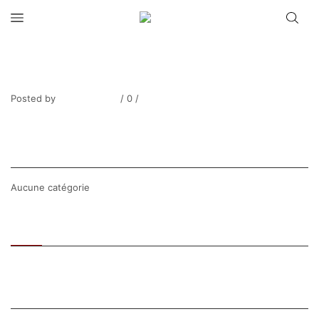
Henri Martin_Barque sur le grève marée
basse 2
Posted by
Thierry Tufiier
/
0
/
0
Share Post
CATEGORIES
Aucune catégorie
Recent
Popular
SEARCH