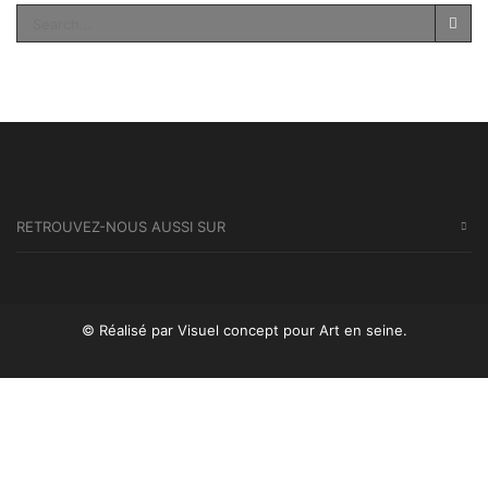
SEA
RETROUVEZ-NOUS AUSSI SUR
© Réalisé par Visuel concept
pour Art en seine.