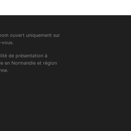
om ouvert uniquement sur
-vous.
lité
de
présentation
à
le
en
Normandie
et
région
nne.