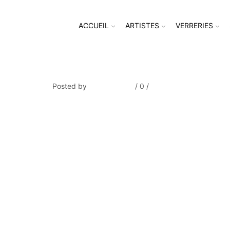
ACCUEIL
ARTISTES
VERRERIES
DUFY_Jetée de fleurs_2513-8
Posted by
Thierry Tufiier
/
0
/
0
Share Post