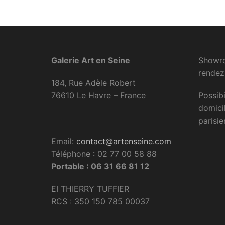
Galerie Art en Seine
Showro
rendez
184, Rue Adèle Robert
76610 Le Havre – France
Possibi
domici
parisie
Email:
contact@artenseine.com
Téléphone : 02 77 00 58 88
Portable : 06 31 66 81 12
EI THIERRY TUFFIER
RCS : 350 150 785 00037