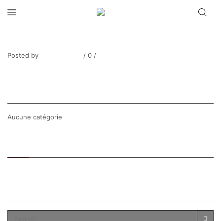
MANZANA_Femme turque-2328-1
Posted by
Thierry Tufiier
/
0
/
0
Share Post
CATEGORIES
Aucune catégorie
Recent
Popular
SEARCH