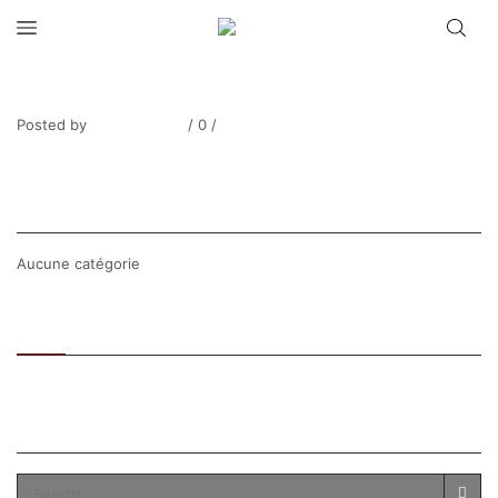
LE MEILLEUR_Amfreville la Mi-Voie-6
Posted by
Thierry Tufiier
/
0
/
0
Share Post
CATEGORIES
Aucune catégorie
Recent
Popular
SEARCH