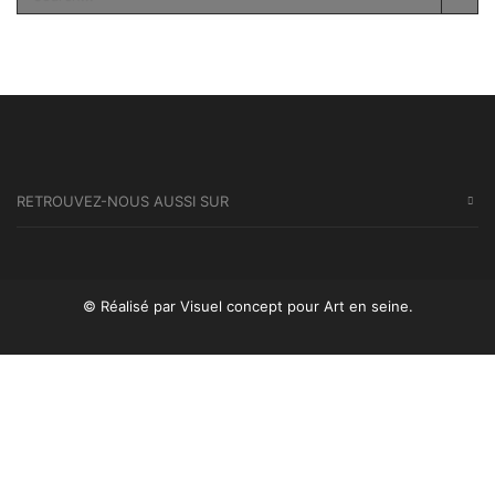
SEA
RETROUVEZ-NOUS AUSSI SUR
© Réalisé par Visuel concept
pour Art en seine.