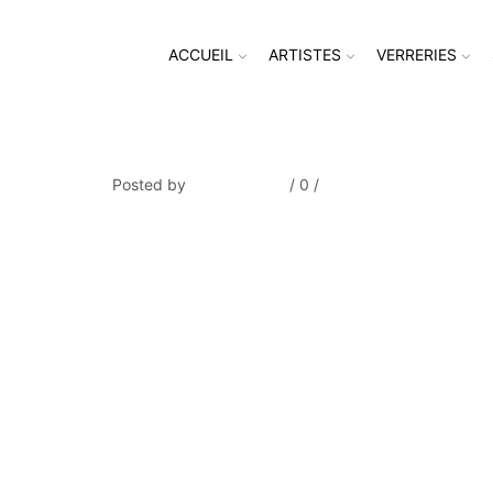
ACCUEIL
ARTISTES
VERRERIES
BINET_Village au bord du la
Posted by
Thierry Tufiier
/
0
/
0
Share Post