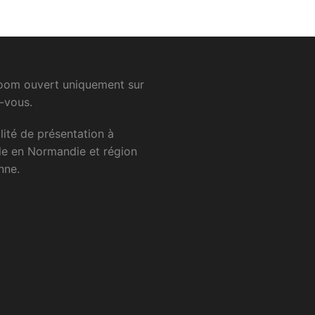
om ouvert uniquement sur
-vous.
lité
de
présentation
à
le
en
Normandie
et
région
nne.