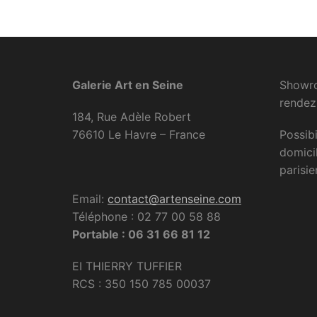
Galerie Art en Seine
Showro
rendez
184, Rue Adèle Robert
76610 Le Havre – France
Possibi
domici
parisie
Email:
contact@artenseine.com
Téléphone : 02 77 00 58 88
Portable : 06 31 66 81 12
EI THIERRY TUFFIER
RCS : 350 150 785 00037