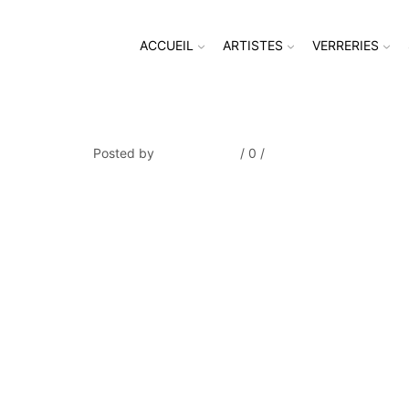
ACCUEIL
ARTISTES
VERRERIES
BINET_L’enfant aux jouets
Posted by
Thierry Tufiier
/
0
/
0
Share Post