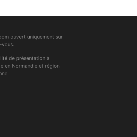
om ouvert uniquement sur
-vous.
lité
de
présentation
à
le
en
Normandie
et
région
nne.