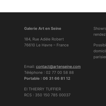
Galerie Art en Seine
Showro
rendez
184, Rue Adèle Robert
76610 Le Havre – France
Possibi
domici
parisie
Email:
contact@artenseine.com
Téléphone : 02 77 00 58 88
Portable : 06 31 66 81 12
EI THIERRY TUFFIER
RCS : 350 150 785 00037