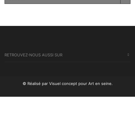
SEA
RETROUVEZ-NOUS AUSSI SUR
© Réalisé par Visuel concept
pour Art en seine.