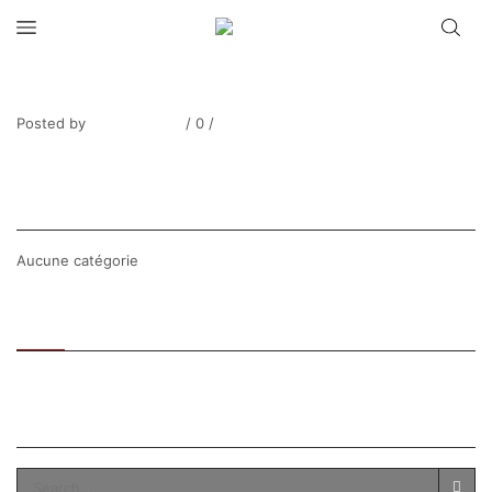
GEN PAUL_Fleurs-7
Posted by
Thierry Tufiier
/
0
/
0
Share Post
CATEGORIES
Aucune catégorie
Recent
Popular
SEARCH