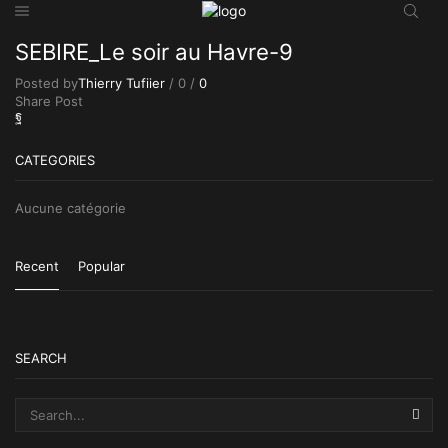
SEBIRE_Le soir au Havre-9
Posted by
Thierry Tufiier
/
0
/
0
Share Post
CATEGORIES
Aucune catégorie
Recent
Popular
SEARCH
SEA