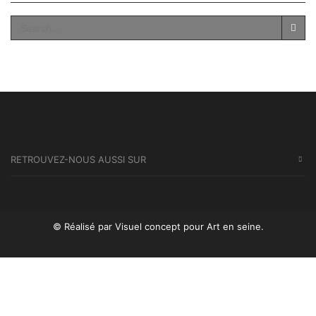
SEA
RETROUVEZ-NOUS AUSSI SUR
© Réalisé par Visuel concept
pour Art en seine.