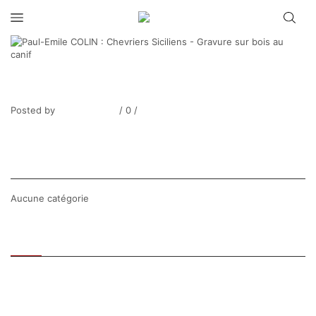
Paul-Emile COLIN : Chevriers Siciliens –
Gravure sur bois au canif
Posted by
Thierry Tufiier
/
0
/
0
Share Post
CATEGORIES
Aucune catégorie
Recent
Popular
SEARCH