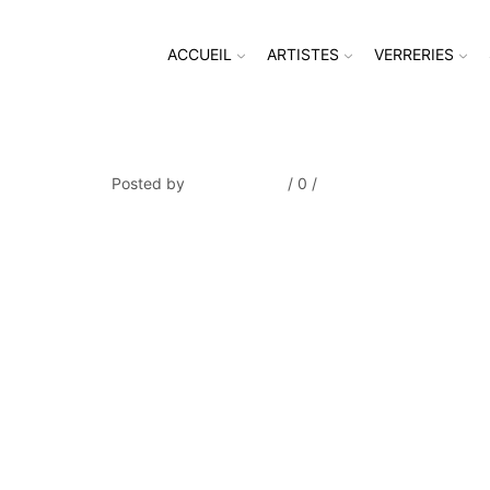
ACCUEIL
ARTISTES
VERRERIES
CLARY_Bord de Seine au Petit
Posted by
Thierry Tufiier
/
0
/
0
Share Post