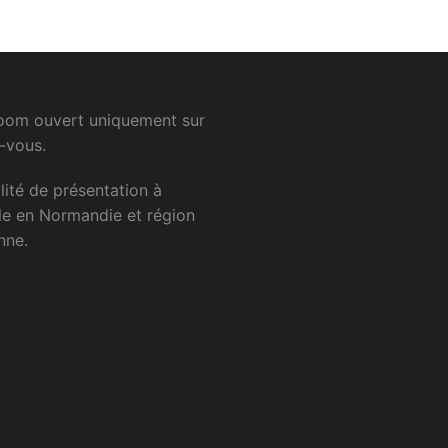
om ouvert uniquement sur
-vous.
lité
de
présentation
à
le
en
Normandie
et
région
nne.