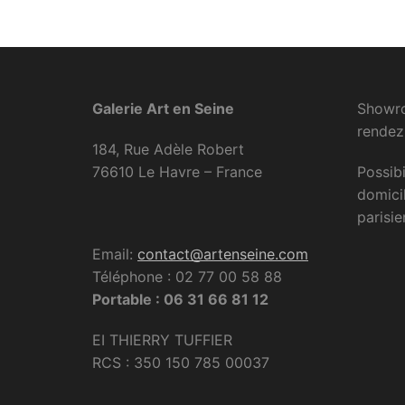
Galerie Art en Seine
Showro
rendez
184, Rue Adèle Robert
76610 Le Havre – France
Possibi
domici
parisie
Email:
contact@artenseine.com
Téléphone : 02 77 00 58 88
Portable : 06 31 66 81 12
EI THIERRY TUFFIER
RCS : 350 150 785 00037