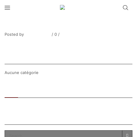
L’Optimisme Secret
Posted by
Thierry Tufiier
/
0
/
0
Share Post
CATEGORIES
Aucune catégorie
Recent
Popular
SEARCH