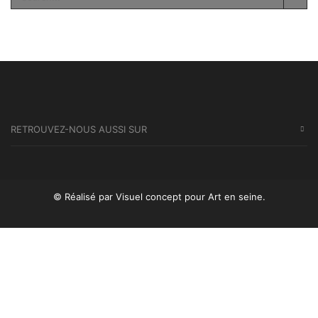
SEA
RETROUVEZ-NOUS AUSSI SUR
© Réalisé par Visuel concept
pour Art en seine.