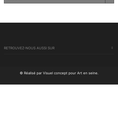
SEA
RETROUVEZ-NOUS AUSSI SUR
© Réalisé par Visuel concept
pour Art en seine.