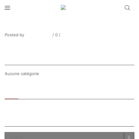
Le Meilleur des mondes II
Posted by
Thierry Tufiier
/
0
/
0
Share Post
CATEGORIES
Aucune catégorie
Recent
Popular
SEARCH