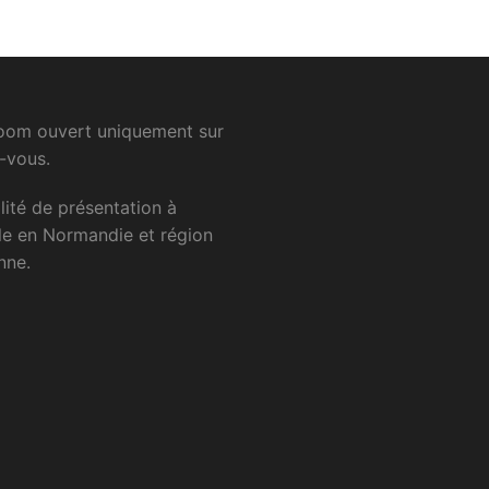
om ouvert uniquement sur
-vous.
lité
de
présentation
à
le
en
Normandie
et
région
nne.