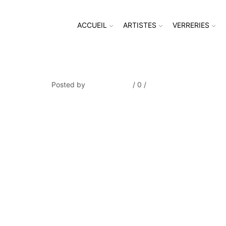
ACCUEIL
ARTISTES
VERRERIES
P.E.PISSARRO_Passerelle sur l
Posted by
Thierry Tufiier
/
0
/
0
Share Post