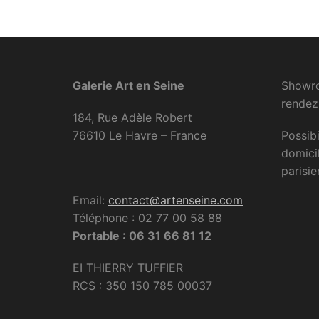
Galerie Art en Seine
Showro
rendez
184, Rue Adèle Robert
76610 Le Havre – France
Possibi
domici
parisie
Email:
contact@artenseine.com
Téléphone : 02 77 00 58 88
Portable : 06 31 66 81 12
EI THIERRY TUFFIER
RCS : 350 150 785 00037