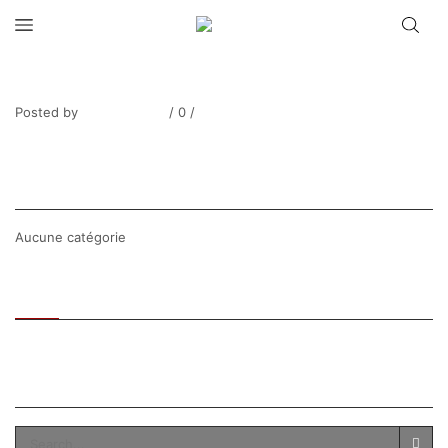
MADELAINE_Vase de roses-3
Posted by
Thierry Tufiier
/
0
/
0
Share Post
CATEGORIES
Aucune catégorie
Recent
Popular
SEARCH