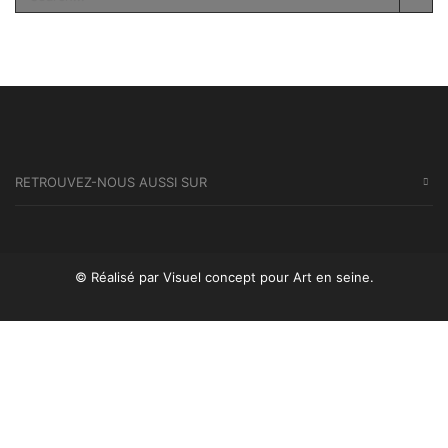
SEA
RETROUVEZ-NOUS AUSSI SUR
© Réalisé par Visuel concept
pour Art en seine.