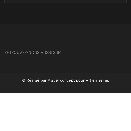
SEA
RETROUVEZ-NOUS AUSSI SUR
© Réalisé par Visuel concept
pour Art en seine.