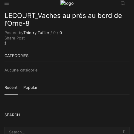
LECOURT_Vaches au prés au bord de
l’Orne-8
Posted by
Thierry Tufiier
/
0
/
0
Share Post
CATEGORIES
Aucune catégorie
Recent
Popular
SEARCH