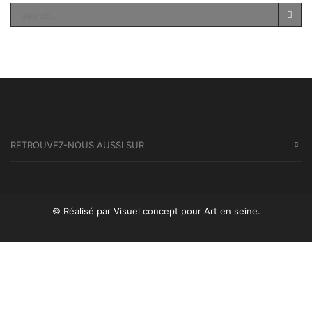
SEA
RETROUVEZ-NOUS AUSSI SUR
© Réalisé par Visuel concept
pour Art en seine.