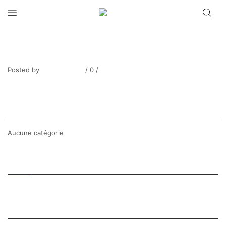
LECOURT_Débarquement au port du
Havre-1
Posted by
Thierry Tufiier
/
0
/
0
Share Post
CATEGORIES
Aucune catégorie
Recent
Popular
SEARCH