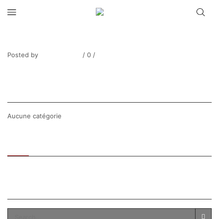
GUILLOUX_Paturage normand-6
Posted by
Thierry Tufiier
/
0
/
0
Share Post
CATEGORIES
Aucune catégorie
Recent
Popular
SEARCH