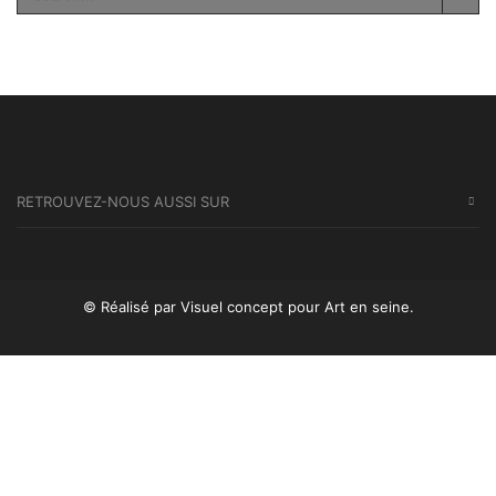
SEA
RETROUVEZ-NOUS AUSSI SUR
© Réalisé par Visuel concept
pour Art en seine.